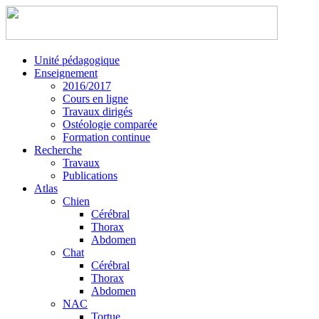
Unité pédagogique
Enseignement
2016/2017
Cours en ligne
Travaux dirigés
Ostéologie comparée
Formation continue
Recherche
Travaux
Publications
Atlas
Chien
Cérébral
Thorax
Abdomen
Chat
Cérébral
Thorax
Abdomen
NAC
Tortue