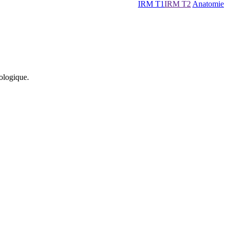
IRM T1
IRM T2
Anatomie
ologique.