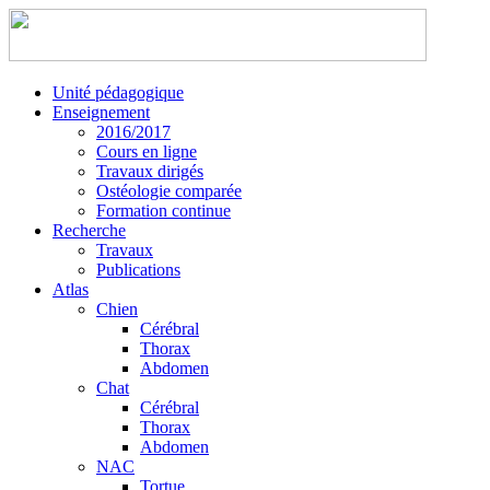
Unité pédagogique
Enseignement
2016/2017
Cours en ligne
Travaux dirigés
Ostéologie comparée
Formation continue
Recherche
Travaux
Publications
Atlas
Chien
Cérébral
Thorax
Abdomen
Chat
Cérébral
Thorax
Abdomen
NAC
Tortue