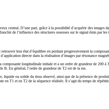
eux central. D’une part, grâce à la possibilité d’acquérir des images da
ranchir de l’influence des structures osseuses sur le signal émis par les 
t retrouver leur état d’équilibre en perdant progressivement la compos
s d’application directe dans la réalisation d’images par résonance magnét
 composante longitudinale initiale et a un ordre de grandeur de 200 à 3
e B. En général, l’ordre de grandeur de T2 est de la ms.
e, liquide ou solide du tissu observé, ainsi que de la présence de produit
raste en T1 et en T2 de la séquence réalisée. Il s’agit du temps de répét